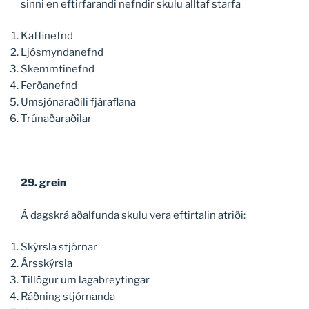
sinni en eftirfarandi nefndir skulu alltaf starfa
Kaffinefnd
Ljósmyndanefnd
Skemmtinefnd
Ferðanefnd
Umsjónaraðili fjáraflana
Trúnaðaraðilar
29. grein
Á dagskrá aðalfunda skulu vera eftirtalin atriði:
Skýrsla stjórnar
Ársskýrsla
Tillögur um lagabreytingar
Ráðning stjórnanda