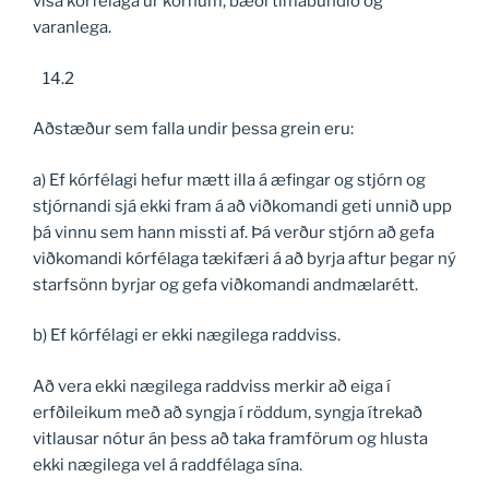
vísa kórfélaga úr kórnum, bæði tímabundið og
varanlega.
14.2
Aðstæður sem falla undir þessa grein eru:
a) Ef kórfélagi hefur mætt illa á æfingar og stjórn og
stjórnandi sjá ekki fram á að viðkomandi geti unnið upp
þá vinnu sem hann missti af. Þá verður stjórn að gefa
viðkomandi kórfélaga tækifæri á að byrja aftur þegar ný
starfsönn byrjar og gefa viðkomandi andmælarétt.
b) Ef kórfélagi er ekki nægilega raddviss.
Að vera ekki nægilega raddviss merkir að eiga í
erfðileikum með að syngja í röddum, syngja ítrekað
vitlausar nótur án þess að taka framförum og hlusta
ekki nægilega vel á raddfélaga sína.