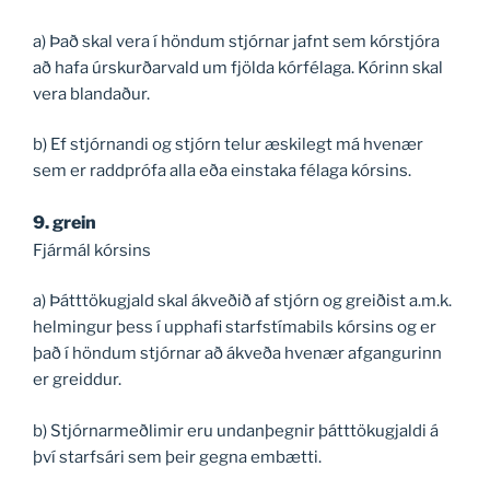
a) Það skal vera í höndum stjórnar jafnt sem kórstjóra
að hafa úrskurðarvald um fjölda kórfélaga. Kórinn skal
vera blandaður.
b) Ef stjórnandi og stjórn telur æskilegt má hvenær
sem er raddprófa alla eða einstaka félaga kórsins.
9. grein
Fjármál kórsins
a) Þátttökugjald skal ákveðið af stjórn og greiðist a.m.k.
helmingur þess í upphafi starfstímabils kórsins og er
það í höndum stjórnar að ákveða hvenær afgangurinn
er greiddur.
b) Stjórnarmeðlimir eru undanþegnir þátttökugjaldi á
því starfsári sem þeir gegna embætti.