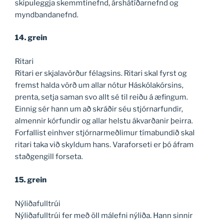
skipuleggja skemmtinefnd, árshátíðarnefnd og
myndbandanefnd.
14. grein
Ritari
Ritari er skjalavörður félagsins. Ritari skal fyrst og
fremst halda vörð um allar nótur Háskólakórsins,
prenta, setja saman svo allt sé til reiðu á æfingum.
Einnig sér hann um að skráðir séu stjórnarfundir,
almennir kórfundir og allar helstu ákvarðanir þeirra.
Forfallist einhver stjórnarmeðlimur tímabundið skal
ritari taka við skyldum hans.
Varaforseti er þó áfram
staðgengill forseta.
15. grein
Nýliðafulltrúi
Nýliðafulltrúi fer með öll málefni nýliða. Hann sinnir