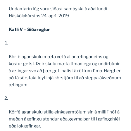
Undanfarin lög voru síðast samþykkt á aðalfundi
Háskólakórsins 24. apríl 2019
Kafli V – Siðareglur
Kórfélagar skulu mæta vel á allar æfingar eins og
kostur gefst. Þeir skulu mæta tímanlega og undirbúnir
á æfingar svo að þær geti hafist á réttum tíma. Hægt er
að fá sérstakt leyfi hjá kórstjóra til að sleppa ákveðnum
æfingum.
Kórfélagar skulu stilla einkasamtölum sín á milli í hóf á
meðan á æfingu stendur eða geyma þar til í æfingahléi
eða lok æfingar.