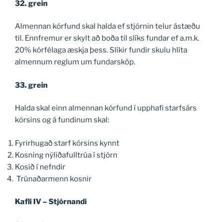
32. grein
Almennan kórfund skal halda ef stjórnin telur ástæðu
til. Ennfremur er skylt að boða til slíks fundar ef a.m.k.
20% kórfélaga æskja þess. Slíkir fundir skulu hlíta
almennum reglum um fundarsköp.
33. grein
Halda skal einn almennan kórfund í upphafi starfsárs
kórsins og á fundinum skal:
Fyrirhugað starf kórsins kynnt
Kosning nýliðafulltrúa í stjórn
Kosið í nefndir
Trúnaðarmenn kosnir
Kafli IV – Stjórnandi