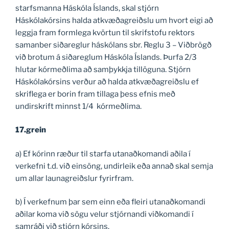
starfsmanna Háskóla Íslands, skal stjórn
Háskólakórsins halda atkvæðagreiðslu um hvort eigi að
leggja fram formlega kvörtun til skrifstofu rektors
samanber siðareglur háskólans sbr. Reglu 3 – Viðbrögð
við brotum á siðareglum Háskóla Íslands. Þurfa 2/3
hlutar kórmeðlima að samþykkja tillöguna. Stjórn
Háskólakórsins verður að halda atkvæðagreiðslu ef
skriflega er borin fram tillaga þess efnis með
undirskrift minnst 1/4 kórmeðlima.
17.grein
a) Ef kórinn ræður til starfa utanaðkomandi aðila í
verkefni t.d. við einsöng, undirleik eða annað skal semja
um allar launagreiðslur fyrirfram.
b) Í verkefnum þar sem einn eða fleiri utanaðkomandi
aðilar koma við sögu velur stjórnandi viðkomandi í
samráði við stjórn kórsins.