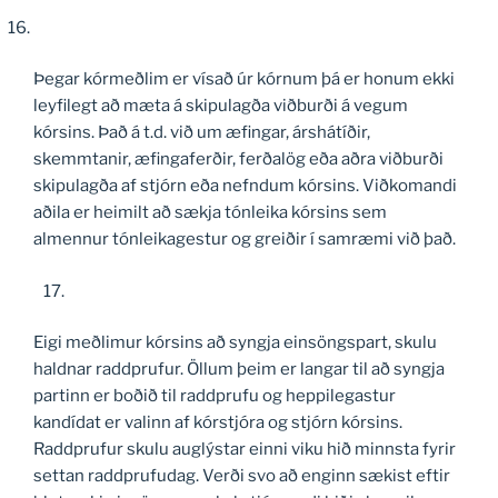
Þegar kórmeðlim er vísað úr kórnum þá er honum ekki
leyfilegt að mæta á skipulagða viðburði á vegum
kórsins. Það á t.d. við um æfingar, árshátíðir,
skemmtanir, æfingaferðir, ferðalög eða aðra viðburði
skipulagða af stjórn eða nefndum kórsins. Viðkomandi
aðila er heimilt að sækja tónleika kórsins sem
almennur tónleikagestur og greiðir í samræmi við það.
17.
Eigi meðlimur kórsins að syngja einsöngspart, skulu
haldnar raddprufur. Öllum þeim er langar til að syngja
partinn er boðið til raddprufu og heppilegastur
kandídat er valinn af kórstjóra og stjórn kórsins.
Raddprufur skulu auglýstar einni viku hið minnsta fyrir
settan raddprufudag. Verði svo að enginn sækist eftir