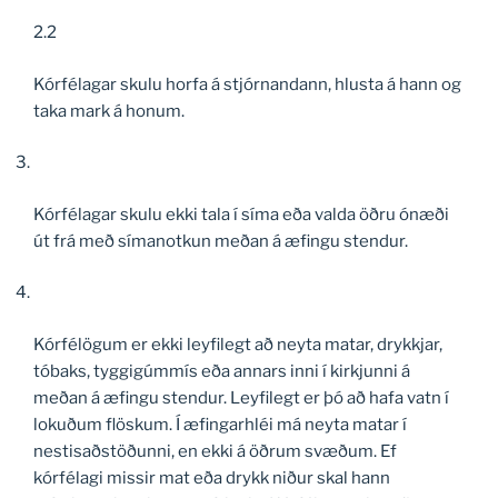
2.2
Kórfélagar skulu horfa á stjórnandann, hlusta á hann og
taka mark á honum.
Kórfélagar skulu ekki tala í síma eða valda öðru ónæði
út frá með símanotkun meðan á æfingu stendur.
Kórfélögum er ekki leyfilegt að neyta matar, drykkjar,
tóbaks, tyggigúmmís eða annars inni í kirkjunni á
meðan á æfingu stendur. Leyfilegt er þó að hafa vatn í
lokuðum flöskum. Í æfingarhléi má neyta matar í
nestisaðstöðunni, en ekki á öðrum svæðum. Ef
kórfélagi missir mat eða drykk niður skal hann