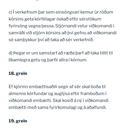
c) Í verkefnum þar sem einsöngvari kemur úr röðum
kórsins geta kórfélagar óskað eftir sérstökum
fyrirsöng vegna þessa. Stjórnandi velur viðkomandi í
samráði við stjórn kórsins að því gefnu að viðkomandi
sé samþykkur því að taka að sér verkefnið.
d) Þegar er um samstarf að ræða þarf að taka tillit til
líkamlegra getu og þarfir allra í kórnum.
18. grein
Ef kjörinn embættisaðili segir af sér skal boða til
almenns
kórfundar
og auglýsa eftir framboðum í
viðkomandi embætti. Skal kosið á ný í viðkomandi
embætti með sama fyrirkomulagi og á aðalfundi.
19. grein