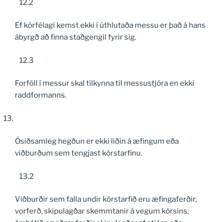
12.2
Ef kórfélagi kemst ekki í úthlutaða messu er það á hans
ábyrgð að finna staðgengil fyrir sig.
12.3
Forföll í messur skal tilkynna til messustjóra en ekki
raddformanns.
Ósiðsamleg hegðun er ekki liðin á æfingum eða
viðburðum sem tengjast kórstarfinu.
13.2
Viðburðir sem falla undir kórstarfið eru æfingaferðir,
vorferð, skipulagðar skemmtanir á vegum kórsins,