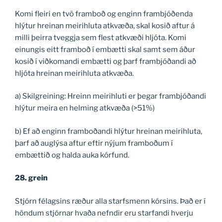
Komi fleiri en tvö framboð og enginn frambjóðenda
hlýtur hreinan meirihluta atkvæða, skal kosið aftur á
milli þeirra tveggja sem flest atkvæði hljóta. Komi
einungis eitt framboð í embætti skal samt sem áður
kosið í viðkomandi embætti og þarf frambjóðandi að
hljóta hreinan meirihluta atkvæða.
a) Skilgreining: Hreinn meirihluti er þegar frambjóðandi
hlýtur meira en helming atkvæða (>51%)
b) Ef að enginn framboðandi hlýtur hreinan meirihluta,
þarf að auglýsa aftur eftir nýjum framboðum í
embættið og halda auka kórfund.
28. grein
Stjórn félagsins ræður alla starfsmenn kórsins. Það er í
höndum stjórnar hvaða nefndir eru starfandi hverju