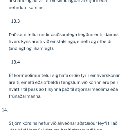
árshátíð og aðrar ferðir skipulagðar af stjórn eða
nefndum kórsins.
13.3
Það sem fellur undir ósiðsamlega hegðun er til dæmis
hvers kyns áreiti við einstaklinga, einelti og ofbeldi
(andlegt og líkamlegt).
13.4
Ef kórmeðlimur telur sig hafa orðið fyrir einhverskonar
áreiti, einelti eða ofbeldi í tengslum við kórinn eru þeir
hvattir til þess að tilkynna það til stjórnarmeðlima eða
trúnaðarmanna.
Stjórn kórsins hefur við ákveðnar aðstæður leyfi til að