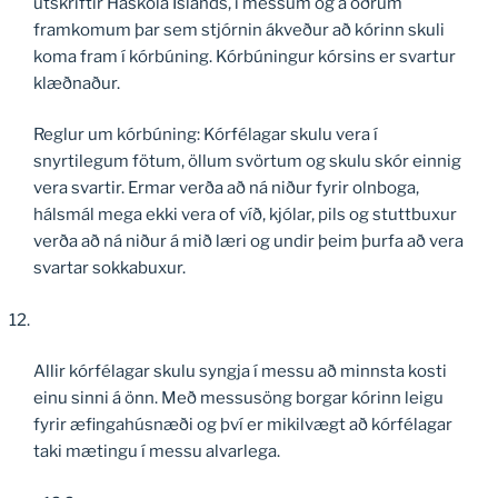
útskriftir Háskóla Íslands, í messum og á öðrum
framkomum þar sem stjórnin ákveður að kórinn skuli
koma fram í kórbúning. Kórbúningur kórsins er svartur
klæðnaður.
Reglur um kórbúning: Kórfélagar skulu vera í
snyrtilegum fötum, öllum svörtum og skulu skór einnig
vera svartir. Ermar verða að ná niður fyrir olnboga,
hálsmál mega ekki vera of víð, kjólar, pils og stuttbuxur
verða að ná niður á mið læri og undir þeim þurfa að vera
svartar sokkabuxur.
Allir kórfélagar skulu syngja í messu að minnsta kosti
einu sinni á önn. Með messusöng borgar kórinn leigu
fyrir æfingahúsnæði og því er mikilvægt að kórfélagar
taki mætingu í messu alvarlega.