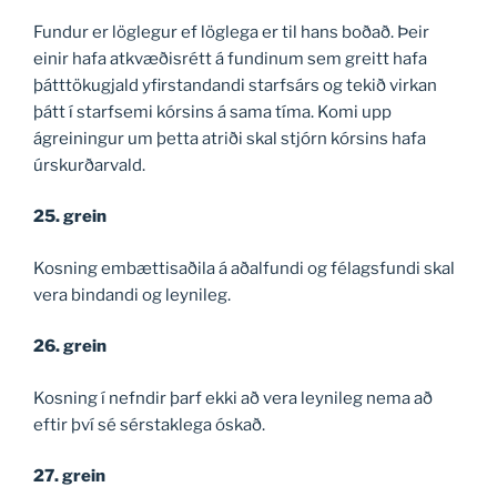
Fundur er löglegur ef löglega er til hans boðað. Þeir
einir hafa atkvæðisrétt á fundinum sem greitt hafa
þátttökugjald yfirstandandi starfsárs og tekið virkan
þátt í starfsemi kórsins á sama tíma. Komi upp
ágreiningur um þetta atriði skal stjórn kórsins hafa
úrskurðarvald.
25. grein
Kosning embættisaðila á aðalfundi og félagsfundi skal
vera bindandi og leynileg.
26. grein
Kosning í nefndir þarf ekki að vera leynileg nema að
eftir því sé sérstaklega óskað.
27. grein