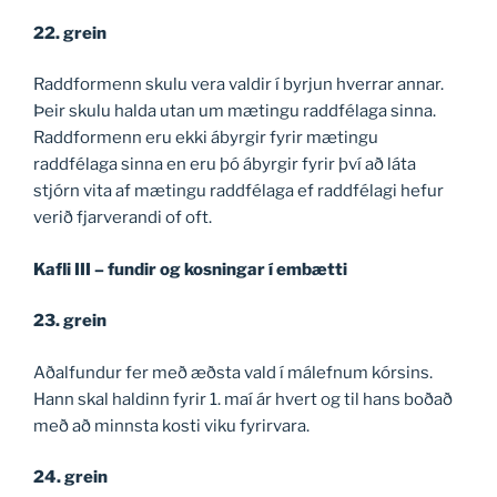
22. grein
Raddformenn skulu vera valdir í byrjun hverrar annar.
Þeir skulu halda utan um mætingu raddfélaga sinna.
Raddformenn eru ekki ábyrgir fyrir mætingu
raddfélaga sinna en eru þó ábyrgir fyrir því að láta
stjórn vita af mætingu raddfélaga ef raddfélagi hefur
verið fjarverandi of oft.
Kafli III – fundir og kosningar í embætti
23. grein
Aðalfundur fer með æðsta vald í málefnum kórsins.
Hann skal haldinn fyrir 1. maí ár hvert og til hans boðað
með að minnsta kosti viku fyrirvara.
24. grein