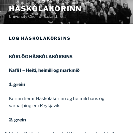
Fara
HÁSKÓLAKÓRINN
að
University Choir of Iceland
efni
LÖG HÁSKÓLAKÓRSINS
KÓRLÖG HÁSKÓLAKÓRSINS
Kafli I – Heiti, heimili og markmið
1. grein
Kórinn heitir Háskólakórinn og heimili hans og
varnarþing er í Reykjavík.
2. grein