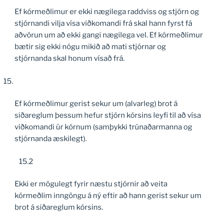
Ef kórmeðlimur er ekki nægilega raddviss og stjórn og
stjórnandi vilja vísa viðkomandi frá skal hann fyrst fá
aðvörun um að ekki gangi nægilega vel. Ef kórmeðlimur
bætir sig ekki nógu mikið að mati stjórnar og
stjórnanda skal honum vísað frá.
Ef kórmeðlimur gerist sekur um (alvarleg) brot á
siðareglum þessum hefur stjórn kórsins leyfi til að vísa
viðkomandi úr kórnum (samþykki trúnaðarmanna og
stjórnanda æskilegt).
15.2
Ekki er mögulegt fyrir næstu stjórnir að veita
kórmeðlim inngöngu á ný eftir að hann gerist sekur um
brot á siðareglum kórsins.