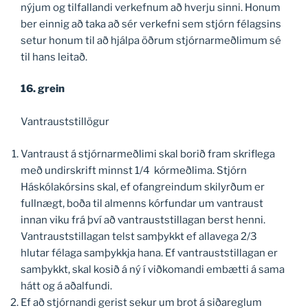
nýjum og tilfallandi verkefnum að hverju sinni. Honum
ber einnig að taka að sér verkefni sem stjórn félagsins
setur honum til að hjálpa öðrum stjórnarmeðlimum sé
til hans leitað.
16. grein
Vantrauststillögur
Vantraust á stjórnarmeðlimi skal borið fram skriflega
með undirskrift minnst 1/4 kórmeðlima. Stjórn
Háskólakórsins skal, ef ofangreindum skilyrðum er
fullnægt, boða til almenns kórfundar um vantraust
innan viku frá því að vantrauststillagan berst henni.
Vantrauststillagan telst samþykkt ef allavega 2/3
hlutar félaga samþykkja hana. Ef vantrauststillagan er
samþykkt, skal kosið á ný í viðkomandi embætti á sama
hátt og á aðalfundi.
Ef að stjórnandi gerist sekur um brot á siðareglum