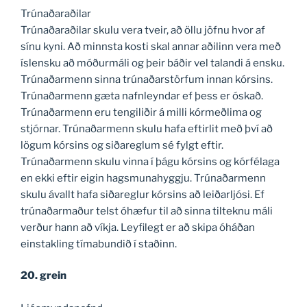
Trúnaðaraðilar
Trúnaðaraðilar skulu vera tveir, að öllu jöfnu hvor af
sínu kyni. Að minnsta kosti skal annar aðilinn vera með
íslensku að móðurmáli og þeir báðir vel talandi á ensku.
Trúnaðarmenn sinna trúnaðarstörfum innan kórsins.
Trúnaðarmenn gæta nafnleyndar ef þess er óskað.
Trúnaðarmenn eru tengiliðir á milli kórmeðlima og
stjórnar. Trúnaðarmenn skulu hafa eftirlit með því að
lögum kórsins og siðareglum sé fylgt eftir.
Trúnaðarmenn skulu vinna í þágu kórsins og kórfélaga
en ekki eftir eigin hagsmunahyggju. Trúnaðarmenn
skulu ávallt hafa siðareglur kórsins að leiðarljósi. Ef
trúnaðarmaður telst óhæfur til að sinna tilteknu máli
verður hann að víkja. Leyfilegt er að skipa óháðan
einstakling tímabundið í staðinn.
20. grein