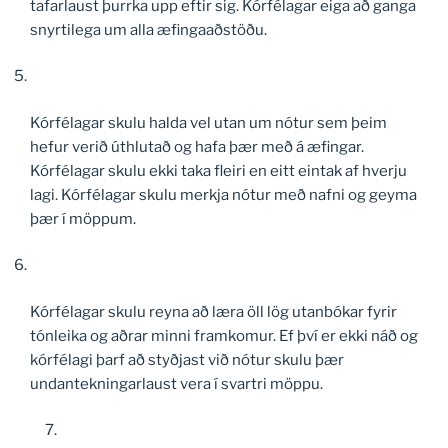
tafarlaust þurrka upp eftir sig. Kórfélagar eiga að ganga
snyrtilega um alla æfingaaðstöðu.
Kórfélagar skulu halda vel utan um nótur sem þeim
hefur verið úthlutað og hafa þær með á æfingar.
Kórfélagar skulu ekki taka fleiri en eitt eintak af hverju
lagi. Kórfélagar skulu merkja nótur með nafni og geyma
þær í möppum.
Kórfélagar skulu reyna að læra öll lög utanbókar fyrir
tónleika og aðrar minni framkomur. Ef því er ekki náð og
kórfélagi þarf að styðjast við nótur skulu þær
undantekningarlaust vera í svartri möppu.
7.