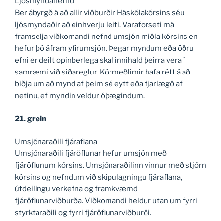
Ljósmyndanefnd
Ber ábyrgð á að allir viðburðir Háskólakórsins séu
ljósmyndaðir að einhverju leiti. Varaforseti má
framselja viðkomandi nefnd umsjón miðla kórsins en
hefur þó áfram yfirumsjón. Þegar myndum eða öðru
efni er deilt opinberlega skal innihald þeirra vera í
samræmi við siðareglur. Kórmeðlimir hafa rétt á að
biðja um að mynd af þeim sé eytt eða fjarlægð af
netinu, ef myndin veldur óþægindum.
21. grein
Umsjónaraðili fjáraflana
Umsjónaraðili fjáröflunar hefur umsjón með
fjáröflunum kórsins. Umsjónaraðilinn vinnur með stjórn
kórsins og nefndum við skipulagningu fjáraflana,
útdeilingu verkefna og framkvæmd
fjáröflunarviðburða. Viðkomandi heldur utan um fyrri
styrktaraðili og fyrri fjáröflunarviðburði.