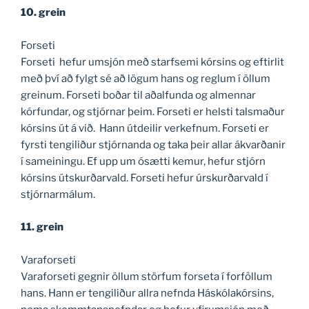
10. grein
Forseti
Forseti hefur umsjón með starfsemi kórsins og eftirlit
með því að fylgt sé að lögum hans og reglum í öllum
greinum. Forseti boðar til aðalfunda og almennar
kórfundar, og stjórnar þeim. Forseti er helsti talsmaður
kórsins út á við. Hann útdeilir verkefnum. Forseti er
fyrsti tengiliður stjórnanda og taka þeir allar ákvarðanir
í sameiningu. Ef upp um ósætti kemur, hefur stjórn
kórsins útskurðarvald. Forseti hefur úrskurðarvald í
stjórnarmálum.
11. grein
Varaforseti
Varaforseti gegnir öllum störfum forseta í forföllum
hans. Hann er tengiliður allra nefnda Háskólakórsins,