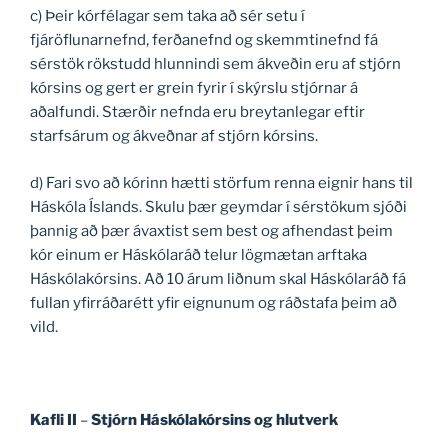
c) Þeir kórfélagar sem taka að sér setu í
fjáröflunarnefnd, ferðanefnd og skemmtinefnd fá
sérstök rökstudd hlunnindi sem ákveðin eru af stjórn
kórsins og gert er grein fyrir í skýrslu stjórnar á
aðalfundi. Stærðir nefnda eru breytanlegar eftir
starfsárum og ákveðnar af stjórn kórsins.
d) Fari svo að kórinn hætti störfum renna eignir hans til
Háskóla Íslands. Skulu þær geymdar í sérstökum sjóði
þannig að þær ávaxtist sem best og afhendast þeim
kór einum er Háskólaráð telur lögmætan arftaka
Háskólakórsins.
Að 10 árum liðnum skal Háskólaráð fá
fullan yfirráðarétt yfir eignunum og ráðstafa þeim að
vild.
Kafli II
–
Stjórn Háskólakórsins og hlutverk