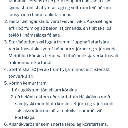
Markmið kórsins er að gefa félögum hans kost á að
kynnast tónlist af ýmsu tagi og veita um leið öðrum
innsýn inn í heim tónlistarinnar.
Fastar æfingar skulu vera tvisvar í viku. Aukaæfingar
eftir þörfum og að beiðni stjórnanda, en tillit skal þá
tekið til námsálags félaga.
Starfsáætlun skal liggja frammi í upphafi starfsárs.
Verkefnaval skal vera í höndum stjórnar og stjórnanda.
Meirihluti kórsins hefur vald til að hnekkja verkefnavali
á almennum kórfundi.
Stefnt skal að því að frumflytja minnst eitt íslenskt
tónverk á ári.
Kórinn kemur fram:
á auglýstum tónleikum kórsins
að beiðni rektors eða skrifstofu Háskólans með
samþykki meirihluta kórsins. Stjórn og stjórnandi
taki ákvörðun um aðra tónleika í samráði við
kórfélaga.
Allar ákvarðanir sem snerta skipulag kórstarfsins,