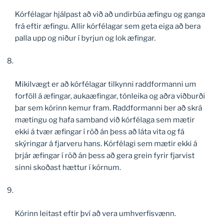
Kórfélagar hjálpast að við að undirbúa æfingu og ganga
frá eftir æfingu. Allir kórfélagar sem geta eiga að bera
palla upp og niður í byrjun og lok æfingar.
Mikilvægt er að kórfélagar tilkynni raddformanni um
forföll á æfingar, aukaæfingar, tónleika og aðra viðburði
þar sem kórinn kemur fram. Raddformanni ber að skrá
mætingu og hafa samband við kórfélaga sem mætir
ekki á tvær æfingar í röð án þess að láta vita og fá
skýringar á fjarveru hans. Kórfélagi sem mætir ekki á
þrjár æfingar í röð án þess að gera grein fyrir fjarvist
sinni skoðast hættur í kórnum.
Kórinn leitast eftir því að vera umhverfisvænn.