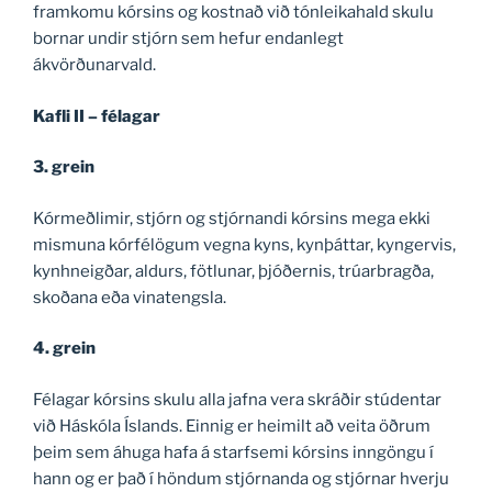
framkomu kórsins og kostnað við tónleikahald skulu
bornar undir stjórn sem hefur endanlegt
ákvörðunarvald.
Kafli II – félagar
3. grein
Kórmeðlimir, stjórn og stjórnandi kórsins mega ekki
mismuna kórfélögum vegna kyns, kynþáttar, kyngervis,
kynhneigðar, aldurs, fötlunar, þjóðernis, trúarbragða,
skoðana eða vinatengsla.
4. grein
Félagar kórsins skulu alla jafna vera skráðir stúdentar
við Háskóla Íslands. Einnig er heimilt að veita öðrum
þeim sem áhuga hafa á starfsemi kórsins inngöngu í
hann og er það í höndum stjórnanda og stjórnar hverju