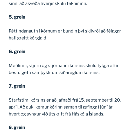
sinni að ákveða hverjir skulu teknir inn.
5. grein
Réttindanautn í kórnum er bundin því skilyrði að félagar
hafi greitt kórgjald
6. grein
Meðlimir, stjórn og stjórnandi kórsins skulu fylgja eftir
bestu getu samþykktum siðareglum kórsins.
7. grein
Starfstími kórsins er að jafnaði frá 15. september til 20.
apríl. Að auki kemur kórinn saman til æfinga í júní ár
hvert og syngur við útskrift frá Háskóla Íslands.
8. grein