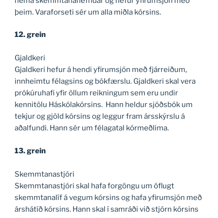
nema skemmtananefndar og hefur yfirumsjón með
þeim. Varaforseti sér um alla miðla kórsins.
12. grein
Gjaldkeri
Gjaldkeri hefur á hendi yfirumsjón með fjárreiðum,
innheimtu félagsins og bókfærslu. Gjaldkeri skal vera
prókúruhafi yfir öllum reikningum sem eru undir
kennitölu Háskólakórsins. Hann heldur sjóðsbók um
tekjur og gjöld kórsins og leggur fram ársskýrslu á
aðalfundi. Hann sér um félagatal kórmeðlima.
13. grein
Skemmtanastjóri
Skemmtanastjóri skal hafa forgöngu um öflugt
skemmtanalíf á vegum kórsins og hafa yfirumsjón með
árshátíð kórsins. Hann skal í samráði við stjórn kórsins