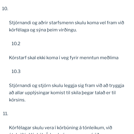
Stjórnandi og aðrir starfsmenn skulu koma vel fram við
kórfélaga og sýna þeim virðingu.
10.2
Kórstarf skal ekki koma í veg fyrir menntun meðlima
10.3
Stjórnandi og stjórn skulu leggja sig fram við að tryggja
að allar upplýsingar komist til skila þegar talað er til
kórsins.
Kórfélagar skulu vera í kórbúning á tónleikum, við