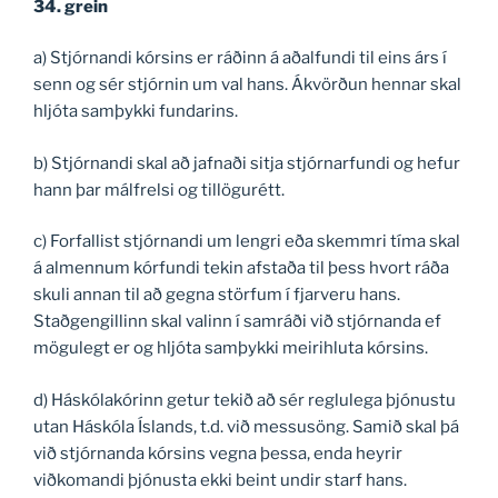
34. grein
a) Stjórnandi kórsins er ráðinn á aðalfundi til eins árs í
senn og sér stjórnin um val hans. Ákvörðun hennar skal
hljóta samþykki fundarins.
b) Stjórnandi skal að jafnaði sitja stjórnarfundi og hefur
hann þar málfrelsi og tillögurétt.
c) Forfallist stjórnandi um lengri eða skemmri tíma skal
á almennum kórfundi tekin afstaða til þess hvort ráða
skuli annan til að gegna störfum í fjarveru hans.
Staðgengillinn skal valinn í samráði við stjórnanda ef
mögulegt er og hljóta samþykki meirihluta kórsins.
d) Háskólakórinn getur tekið að sér reglulega þjónustu
utan Háskóla Íslands, t.d. við messusöng. Samið skal þá
við stjórnanda kórsins vegna þessa, enda heyrir
viðkomandi þjónusta ekki beint undir starf hans.