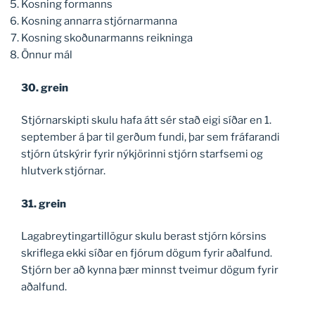
Kosning formanns
Kosning annarra stjórnarmanna
Kosning skoðunarmanns reikninga
Önnur mál
30. grein
Stjórnarskipti skulu hafa átt sér stað eigi síðar en 1.
september á þar til gerðum fundi, þar sem fráfarandi
stjórn útskýrir fyrir nýkjörinni stjórn starfsemi og
hlutverk stjórnar.
31. grein
Lagabreytingartillögur skulu berast stjórn kórsins
skriflega ekki síðar en fjórum dögum fyrir aðalfund.
Stjórn ber að kynna þær minnst tveimur dögum fyrir
aðalfund.